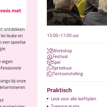
ennis met
et ontdekken
rlei leuke en
13:00-17:00 uur
p een speelse
ie.
Workshop
Festival
e eigen
Spel
ofessionele
Spreekuur
Tentoonstelling
angs bij onze
 determineren
Praktisch
Leuk voor alle leeftijden
et
e materialen.
Toegang gratis