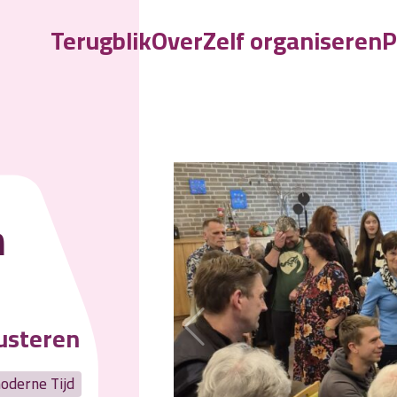
Terugblik
Over
Zelf organiseren
P
A
n
usteren
oderne Tijd