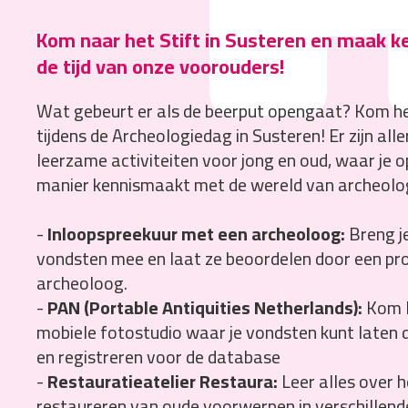
Kom naar het Stift in Susteren en maak k
de tijd van onze voorouders!
Wat gebeurt er als de beerput opengaat? Kom h
tijdens de Archeologiedag in Susteren! Er zijn alle
leerzame activiteiten voor jong en oud, waar je o
manier kennismaakt met de wereld van archeolog
-
Inloopspreekuur met een archeoloog:
Breng j
vondsten mee en laat ze beoordelen door een pr
archeoloog.
-
PAN (Portable Antiquities Netherlands):
Kom l
mobiele fotostudio waar je vondsten kunt laten
en registreren voor de database
-
Restauratieatelier Restaura:
Leer alles over h
restaureren van oude voorwerpen in verschillend