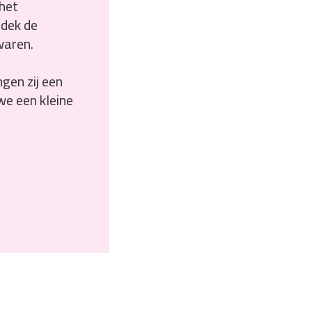
het
tdek de
waren.
gen zij een
we een kleine