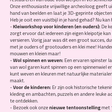
Onze enthousiaste vrijwillige archeoloog geeft u
hand van beelden en laat je 3D-geprinte objecte
Heb je ooit een vuistbijl in je hand gehad? Nu kan 
-
Kleiworkshop voor kinderen (en ouders):
De k
zorgt ervoor dat iedereen zijn eigen kleipotje ka
versieren. Vorig jaar was dit een groot succes, 
met je ouders of grootouders en klei mee! Handen
mouwen en kleien maar!
-
Wol spinnen en weven:
Een ervaren spinster la
van wol garen kunt spinnen op een spinnenwiel en
kunt weven en kleuren met natuurlijke materialen d
maakt.
-
Voor de kinderen:
Er zijn ook historische teken
kleding en ambachten, puzzels en andere leuke ac
te ontdekken.
- Bezoek ook onze
nieuwe tentoonstelling
met 