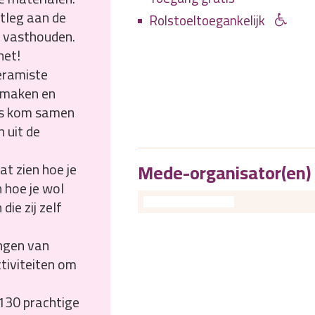
itleg aan de
Rolstoeltoegankelijk
n vasthouden.
het!
eramiste
n maken en
dus kom samen
 uit de
Mede-organisator(en)
at zien hoe je
 hoe je wol
ie zij zelf
ingen van
tiviteiten om
130 prachtige