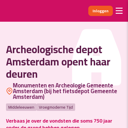
Inloggen
A
Archeologische depot
Amsterdam opent haar
deuren
Monumenten en Archeologie Gemeente
Amsterdam (bij het fietsdepot Gemeente
Amsterdam)
Middeleeuwen
Vroegmoderne Tijd
Verbaas je over de vondsten die soms 750 jaar
onder de grond hebben gelegen