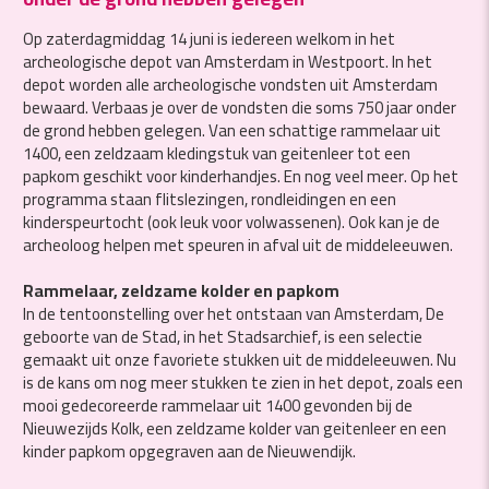
Op zaterdagmiddag 14 juni is iedereen welkom in het
archeologische depot van Amsterdam in Westpoort. In het
depot worden alle archeologische vondsten uit Amsterdam
bewaard. Verbaas je over de vondsten die soms 750 jaar onder
de grond hebben gelegen. Van een schattige rammelaar uit
1400, een zeldzaam kledingstuk van geitenleer tot een
papkom geschikt voor kinderhandjes. En nog veel meer. Op het
programma staan flitslezingen, rondleidingen en een
kinderspeurtocht (ook leuk voor volwassenen). Ook kan je de
archeoloog helpen met speuren in afval uit de middeleeuwen.
Rammelaar, zeldzame kolder en papkom
In de tentoonstelling over het ontstaan van Amsterdam,
De
geboorte van de Stad
, in het Stadsarchief, is een selectie
gemaakt uit onze favoriete stukken uit de middeleeuwen. Nu
is de kans om nog meer stukken te zien in het depot, zoals een
mooi gedecoreerde rammelaar uit 1400 gevonden bij de
Nieuwezijds Kolk, een zeldzame kolder van geitenleer en een
kinder papkom opgegraven aan de Nieuwendijk.