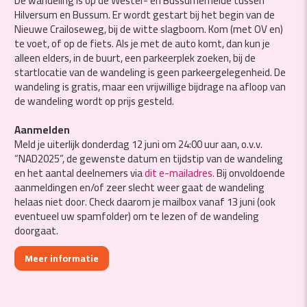
De wandeling is op de Wester- en Bussumerheide tussen
Hilversum en Bussum. Er wordt gestart bij het begin van de
Nieuwe Crailoseweg, bij de witte slagboom. Kom (met OV en)
te voet, of op de fiets. Als je met de auto komt, dan kun je
alleen elders, in de buurt, een parkeerplek zoeken, bij de
startlocatie van de wandeling is geen parkeergelegenheid. De
wandeling is gratis, maar een vrijwillige bijdrage na afloop van
de wandeling wordt op prijs gesteld.
Aanmelden
Meld je uiterlijk donderdag 12 juni om 24:00 uur aan, o.v.v.
“NAD2025”, de gewenste datum en tijdstip van de wandeling
en het aantal deelnemers via
dit e-mailadres.
Bij onvoldoende
aanmeldingen en/of zeer slecht weer gaat de wandeling
helaas niet door. Check daarom je mailbox vanaf 13 juni (ook
eventueel uw spamfolder) om te lezen of de wandeling
doorgaat.
Meer informatie