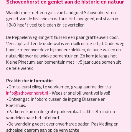
Schovenhorst en geniet van de historie en natuur
Wandel mee met een gids van Landgoed Schovenhorst en
geniet van de historie en natuur. Het landgoed, ontstaan in
1848, heeft veel te bieden én te vertellen.
De Peppelerweg slingert tussen een paar grafheuvels door.
Verstopt achter de oude wal is een kolk uit de ijstijd. Onderweg
hoor je meer over deze bijzondere plekken, de oude wallen en
natuurlijk over de unieke bomentuinen. Zo kom je langs het
Kleine Pinetum, een bomentuin met 175 jaar oude bomen uit
de hele wereld.
Praktische informatie
•Om teleurstelling te voorkomen, graag aanmelden via:
info@schovenhorst.nl
- Wees er snel bij, want vol is vol!
•Ontvangst: infobord tussen de ingang Brasserie en
Koetshuis.
•Parkeren kan op de grote parkeerplaats, dit is 8 minuten
wandelen naar het infobord.
•De wandeling voert over onverharde paden. Pas kleding en
schoeisel daarom aan op de verwachte