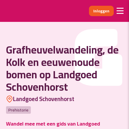
Inloggen
G
Grafheuvelwandeling, de
Kolk en eeuwenoude
bomen op Landgoed
Schovenhorst
Landgoed Schovenhorst
Prehistorie
Wandel mee met een gids van Landgoed