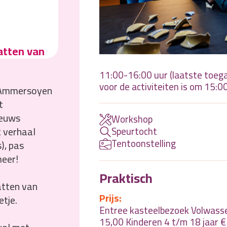
atten van
11:00-16:00 uur (laatste toeg
voor de activiteiten is om 15:00
l Ammersoyen
t
eeuws
Workshop
t verhaal
Speurtocht
Tentoonstelling
), pas
meer!
Praktisch
atten van
Prijs:
tje.
Entree kasteelbezoek Volwass
15,00 Kinderen 4 t/m 18 jaar €