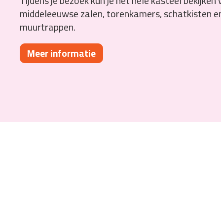
Tijdens je bezoek kun je het hele kasteel bekijken
middeleeuwse zalen, torenkamers, schatkisten 
muurtrappen.
Meer informatie