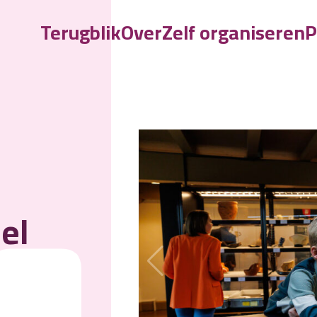
Terugblik
Over
Zelf organiseren
P
L
eel