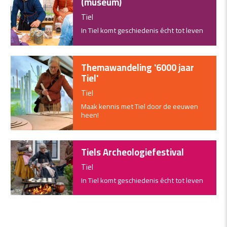
(museum)
Tiel
In Tiel komt geschiedenis écht tot leven
Themawandeling '6000 jaar
Tiel'
Tiel
Maak kennis met Tiel door de eeuwen
heen!
Tiels Archeologiefestival
Tiel
In Tiel komt geschiedenis écht tot leven