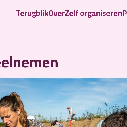
Terugblik
Over
Zelf organiseren
P
eelnemen