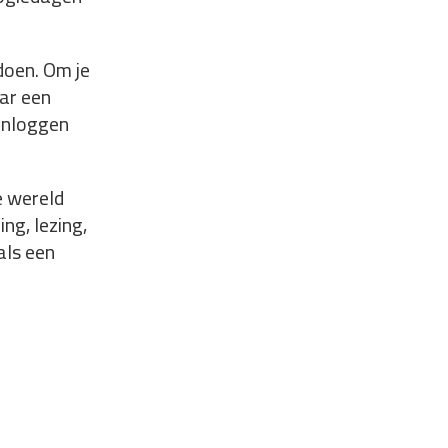
doen. Om je
aar een
 inloggen
e wereld
ng, lezing,
als een