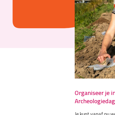
Organiseer je i
Archeologiedage
Je kunt vanaf nu w