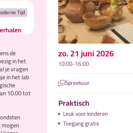
oderne Tijd
verhalen
zo. 21 juni 2026
dens de
ezig in het
10:00-16:00
l je vragen
e in het lab
Spreekuur
ogische
van 10.00 tot
Praktisch
Leuk voor kinderen
vondsten
Toegang gratis
ag mogen