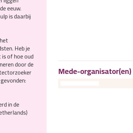
l liggen
8de eeuw.
p is daarbij
 het
sten. Heb je
 is of hoe oud
ineren door de
Mede-organisator(en)
etectorzoeker
t gevonden:
rd in de
etherlands)