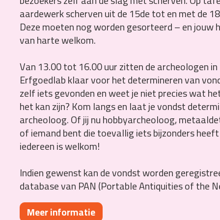
bezoekers zelf aan de slag met scherven. Op tafe
aardewerk scherven uit de 15de tot en met de 1
Deze moeten nog worden gesorteerd – en jouw hul
van harte welkom.
Van 13.00 tot 16.00 uur zitten de archeologen in
Erfgoedlab klaar voor het determineren van vond
zelf iets gevonden en weet je niet precies wat het
het kan zijn? Kom langs en laat je vondst determ
archeoloog. Of jij nu hobbyarcheoloog, metaald
of iemand bent die toevallig iets bijzonders heef
iedereen is welkom!
Indien gewenst kan de vondst worden geregistree
database van PAN (Portable Antiquities of the N
Meer informatie