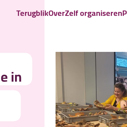
Terugblik
Over
Zelf organiseren
P
E
e in