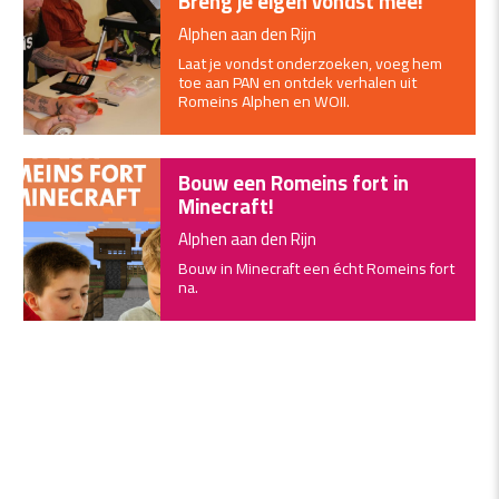
Breng je eigen vondst mee!
Alphen aan den Rijn
Laat je vondst onderzoeken, voeg hem
toe aan PAN en ontdek verhalen uit
Romeins Alphen en WOII.
Bouw een Romeins fort in
Minecraft!
Alphen aan den Rijn
Bouw in Minecraft een écht Romeins fort
na.