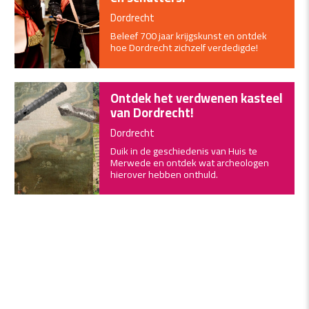
Dordrecht
Beleef 700 jaar krijgskunst en ontdek
hoe Dordrecht zichzelf verdedigde!
Ontdek het verdwenen kasteel
van Dordrecht!
Dordrecht
Duik in de geschiedenis van Huis te
Merwede en ontdek wat archeologen
hierover hebben onthuld.