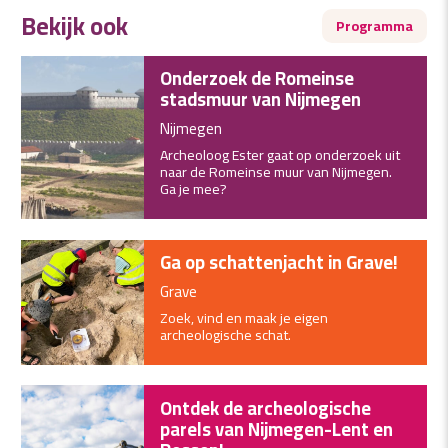
Bekijk ook
Programma
Onderzoek de Romeinse
stadsmuur van Nijmegen
Nijmegen
Archeoloog Ester gaat op onderzoek uit
naar de Romeinse muur van Nijmegen.
Ga je mee?
Ga op schattenjacht in Grave!
Grave
Zoek, vind en maak je eigen
archeologische schat.
Ontdek de archeologische
parels van Nijmegen-Lent en