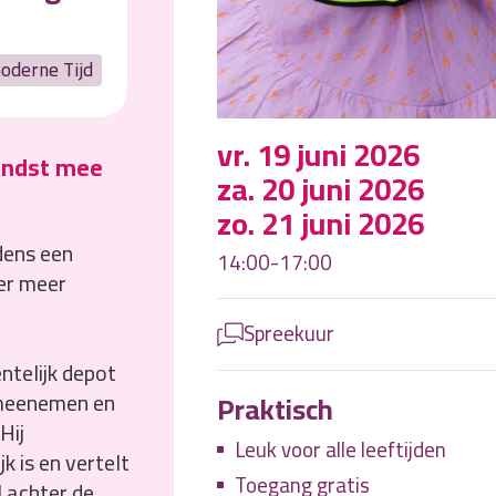
oderne Tijd
vr. 19 juni 2026
vondst mee
za. 20 juni 2026
zo. 21 juni 2026
jdens een
14:00-17:00
er meer
Spreekuur
ntelijk depot
Praktisch
 meenemen en
Hij
Leuk voor alle leeftijden
 is en vertelt
Toegang gratis
 achter de