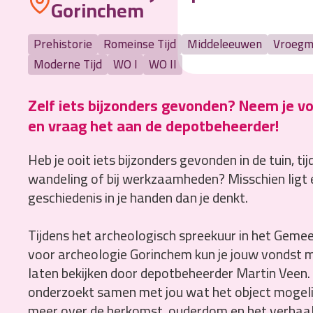
Gorinchem
Prehistorie
Romeinse Tijd
Middeleeuwen
Vroegm
Moderne Tijd
WO I
WO II
Zelf iets bijzonders gevonden? Neem je 
en vraag het aan de depotbeheerder!
Heb je ooit iets bijzonders gevonden in de tuin, ti
wandeling of bij werkzaamheden? Misschien ligt 
geschiedenis in je handen dan je denkt.
Tijdens het archeologisch spreekuur in het Gemee
voor archeologie Gorinchem kun je jouw vondst
laten bekijken door depotbeheerder Martin Veen. 
onderzoekt samen met jou wat het object mogelijk
meer over de herkomst, ouderdom en het verhaal