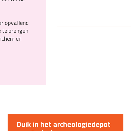
er opvallend
e te brengen
inchem en
Duik in het archeologiedepot