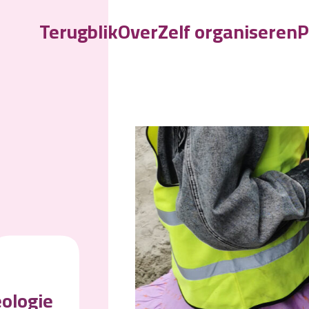
Terugblik
Over
Zelf organiseren
P
L
ologie