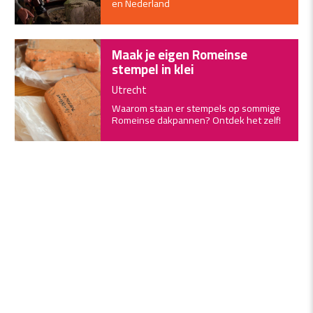
en Nederland
Maak je eigen Romeinse
stempel in klei
Utrecht
Waarom staan er stempels op sommige
Romeinse dakpannen? Ontdek het zelf!