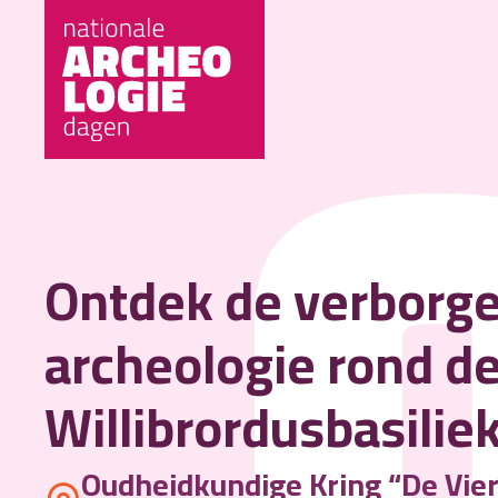
Ontdek de verborg
archeologie rond de
Willibrordusbasilie
Oudheidkundige Kring “De Vie