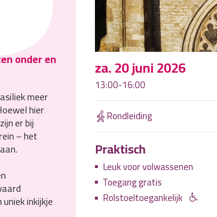
ten onder en
za. 20 juni 2026
13:00-16:00
basiliek meer
 Hoewel hier
Rondleiding
jn er bij
ein – het
Praktisch
daan.
Leuk voor volwassenen
en
Toegang gratis
ewaard
Rolstoeltoegankelijk
uniek inkijkje