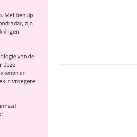
p. Met behulp
ndradar, zijn
ekkingen
eologie van de
r deze
etekenen en
iek in vroegere
llemaal
k!