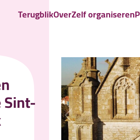
Terugblik
Over
Zelf organiseren
P
O
en
 Sint-
k
r