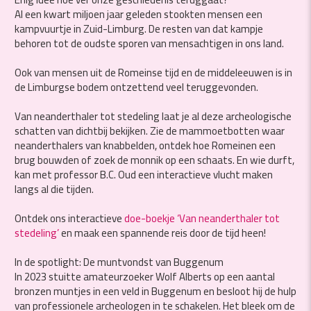
Al een kwart miljoen jaar geleden stookten mensen een
kampvuurtje in Zuid-Limburg. De resten van dat kampje
behoren tot de oudste sporen van mensachtigen in ons land.
Ook van mensen uit de Romeinse tijd en de middeleeuwen is in
de Limburgse bodem ontzettend veel teruggevonden.
Van neanderthaler tot stedeling laat je al deze archeologische
schatten van dichtbij bekijken. Zie de mammoetbotten waar
neanderthalers van knabbelden, ontdek hoe Romeinen een
brug bouwden of zoek de monnik op een schaats. En wie durft,
kan met professor B.C. Oud een interactieve vlucht maken
langs al die tijden.
Ontdek ons interactieve
doe-boekje ‘Van neanderthaler tot
stedeling’
en maak een spannende reis door de tijd heen!
In de spotlight: De muntvondst van Buggenum
In 2023 stuitte amateurzoeker Wolf Alberts op een aantal
bronzen muntjes in een veld in Buggenum en besloot hij de hulp
van professionele archeologen in te schakelen. Het bleek om de