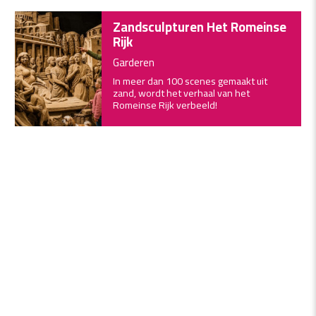
Zandsculpturen Het Romeinse
Rijk
Garderen
In meer dan 100 scenes gemaakt uit
zand, wordt het verhaal van het
Romeinse Rijk verbeeld!