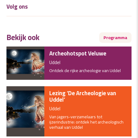
Volg ons
Bekijk ook
Programma
Archeohotspot Veluwe
Uddel
Ontdek de rijke archeologie van Uddel
Lezing ‘De Archeologie van
Uddel’
Uddel
Van jagers-verzamelaars tot
ijzerindustrie: ontdek het archeologisch
verhaal van Uddel