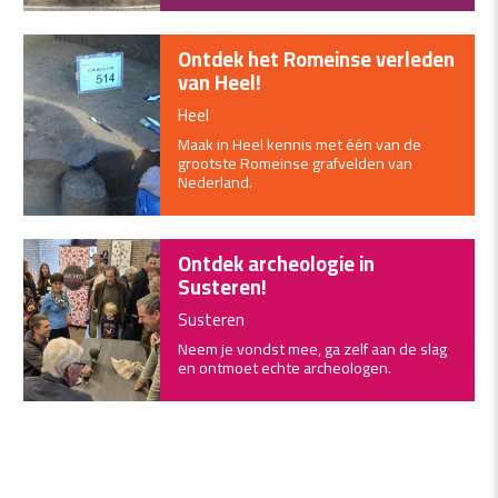
Ontdek het Romeinse verleden
van Heel!
Heel
Maak in Heel kennis met één van de
grootste Romeinse grafvelden van
Nederland.
Ontdek archeologie in
Susteren!
Susteren
Neem je vondst mee, ga zelf aan de slag
en ontmoet echte archeologen.