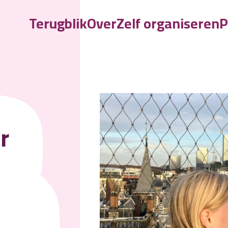
Terugblik
Over
Zelf organiseren
P
B
r