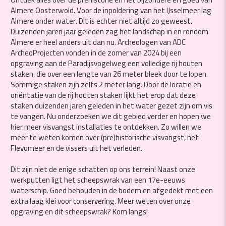
Almere Oosterwold. Voor de inpoldering van het IJsselmeer lag
Almere onder water. Dit is echter niet altijd zo geweest.
Duizenden jaren jaar geleden zag het landschap in en rondom
Almere er heel anders uit dan nu. Archeologen van ADC
ArcheoProjecten vonden in de zomer van 2024 bij een
opgraving aan de Paradijsvogelweg een volledige rij houten
staken, die over een lengte van 26 meter bleek door te lopen.
Sommige staken zijn zelfs 2 meter lang. Door de locatie en
oriëntatie van de rij houten staken lijkt het erop dat deze
staken duizenden jaren geleden in het water gezet zijn om vis
te vangen. Nu onderzoeken we dit gebied verder en hopen we
hier meer visvangst installaties te ontdekken. Zo willen we
meer te weten komen over (pre)historische visvangst, het
Flevomeer en de vissers uit het verleden.
Dit zijn niet de enige schatten op ons terrein! Naast onze
werkputten ligt het scheepswrak van een 17e-eeuws
waterschip. Goed behouden in de bodem en afgedekt met een
extra laag klei voor conservering. Meer weten over onze
opgraving en dit scheepswrak? Kom langs!