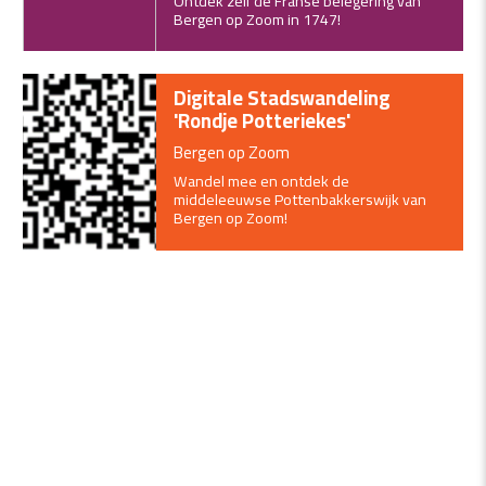
Ontdek zelf de Franse belegering van
Bergen op Zoom in 1747!
Digitale Stadswandeling
'Rondje Potteriekes'
Bergen op Zoom
Wandel mee en ontdek de
middeleeuwse Pottenbakkerswijk van
Bergen op Zoom!