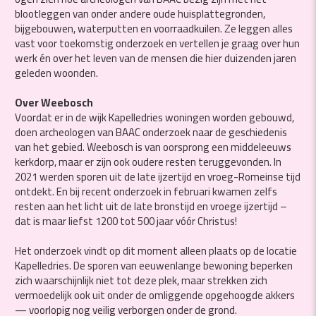
blootleggen van onder andere oude huisplattegronden,
bijgebouwen, waterputten en voorraadkuilen. Ze leggen alles
vast voor toekomstig onderzoek en vertellen je graag over hun
werk én over het leven van de mensen die hier duizenden jaren
geleden woonden.
Over Weebosch
Voordat er in de wijk Kapelledries woningen worden gebouwd,
doen archeologen van BAAC onderzoek naar de geschiedenis
van het gebied. Weebosch is van oorsprong een middeleeuws
kerkdorp, maar er zijn ook oudere resten teruggevonden. In
2021 werden sporen uit de late ijzertijd en vroeg-Romeinse tijd
ontdekt. En bij recent onderzoek in februari kwamen zelfs
resten aan het licht uit de late bronstijd en vroege ijzertijd –
dat is maar liefst 1200 tot 500 jaar vóór Christus!
Het onderzoek vindt op dit moment alleen plaats op de locatie
Kapelledries. De sporen van eeuwenlange bewoning beperken
zich waarschijnlijk niet tot deze plek, maar strekken zich
vermoedelijk ook uit onder de omliggende opgehoogde akkers
— voorlopig nog veilig verborgen onder de grond.