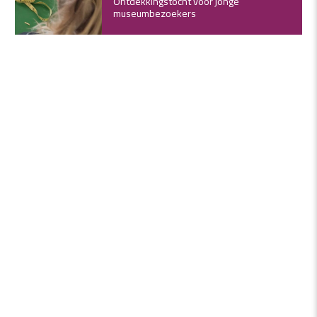
Ontdekkingstocht voor jonge
museumbezoekers