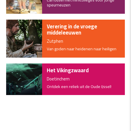
Carrousel met minicolleges voor jonge
speurneuzen
Verering in de vroege
middeleeuwen
Zutphen
Van goden naar heidenen naar heiligen
Het Vikingzwaard
Doetinchem
Ontdek een reliek uit de Oude IJssel!