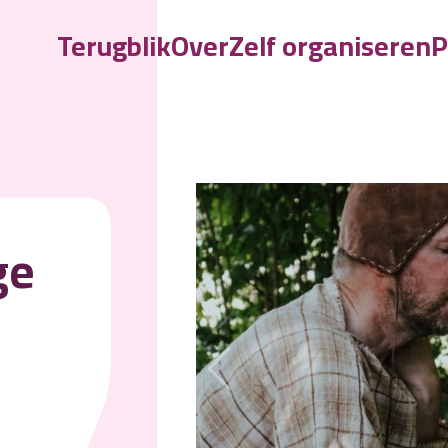
Terugblik
Over
Zelf organiseren
P
V
ge