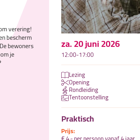
om verering!
ren bescherm
za. 20 juni 2026
. De bewoners
Kom je
12:00-17:00
?
Lezing
Opening
Rondleiding
Tentoonstelling
Praktisch
Prijs:
€ 4,- per persoon vanaf 4 jaar