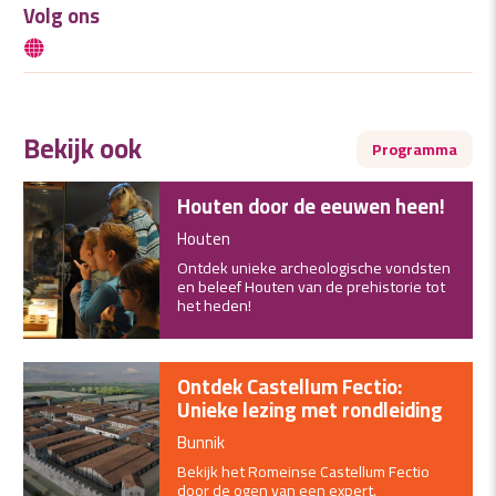
Volg ons
Bekijk ook
Programma
Houten door de eeuwen heen!
Houten
Ontdek unieke archeologische vondsten
en beleef Houten van de prehistorie tot
het heden!
Ontdek Castellum Fectio:
Unieke lezing met rondleiding
Bunnik
Bekijk het Romeinse Castellum Fectio
door de ogen van een expert.