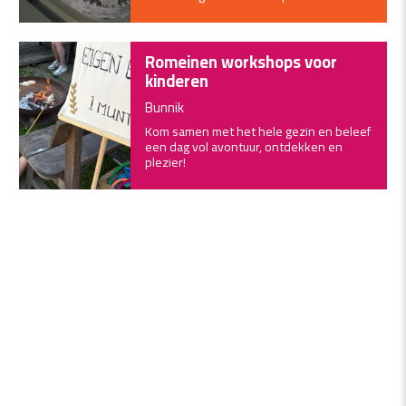
Romeinen workshops voor
kinderen
Bunnik
Kom samen met het hele gezin en beleef
een dag vol avontuur, ontdekken en
plezier!