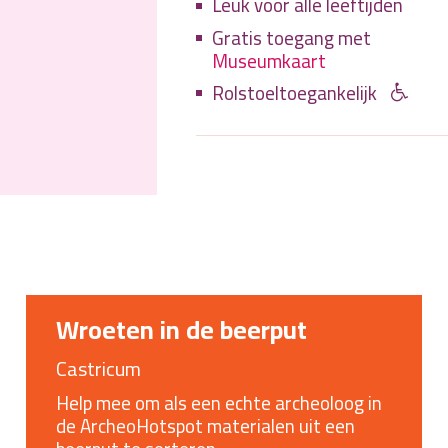
Leuk voor alle leeftijden
Gratis toegang met
Museumkaart
Rolstoeltoegankelijk
Wroeten in de beerput
Castricum
Help mee om als een echte archeoloog in
de ArcheoHotspot materialen uit een