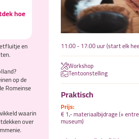
ntdek hoe
tfluitje en
11:00 - 17:00 uur (start elk hee
ten.
Workshop
lland?
Tentoonstelling
inen op de
de Romeinse
Praktisch
Prijs:
twikkeld waarin
€ 1,- materiaalbijdrage (+ entr
museum)
ntdekken over
ommenie.