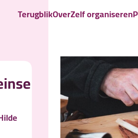
Terugblik
Over
Zelf organiseren
P
M
einse
Hilde