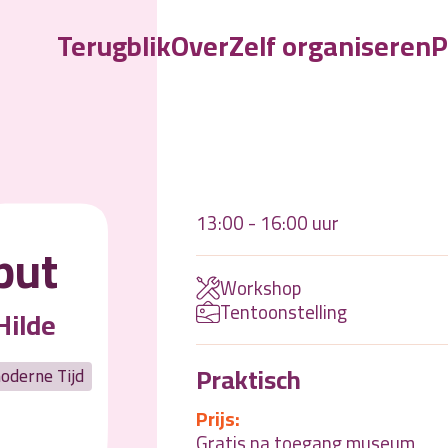
Terugblik
Over
Zelf organiseren
P
W
13:00 - 16:00 uur
put
Workshop
Tentoonstelling
Hilde
Praktisch
oderne Tijd
Prijs:
Gratis na toegang museum