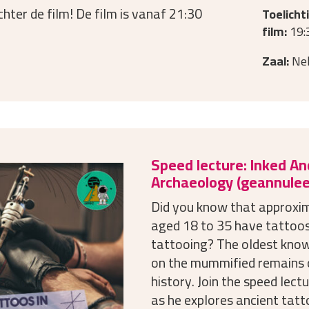
hter de film! De film is vanaf 21:30
Toelicht
film:
19:
Zaal:
Neh
Speed lecture: Inked An
Archaeology (geannulee
Did you know that approxi
aged 18 to 35 have tattoos
tattooing? The oldest know
on the mummified remains of
history. Join the speed lect
as he explores ancient tatt