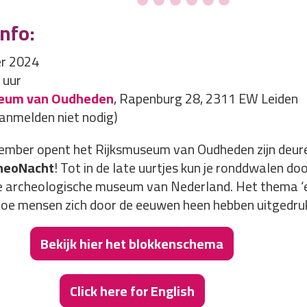
nfo:
er 2024
 uur
eum van Oudheden
, Rapenburg 28, 2311 EW Leiden
(aanmelden niet nodig)
ember opent het Rijksmuseum van Oudheden zijn deur
heoNacht
! Tot in de late uurtjes kun je ronddwalen do
e archeologische museum van Nederland. Het thema ‘e
hoe mensen zich door de eeuwen heen hebben uitgedru
Bekijk hier het blokkenschema
Click here for English