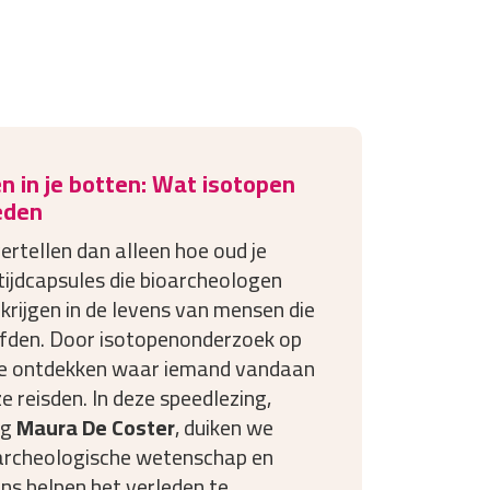
n in je botten: Wat isotopen
eden
ertellen dan alleen hoe oud je
 tijdcapsules die bioarcheologen
 krijgen in de levens van mensen die
efden. Door isotopenonderzoek op
we ontdekken waar iemand vandaan
 reisden. In deze speedlezing,
og
Maura De Coster
, duiken we
 archeologische wetenschap en
ns helpen het verleden te