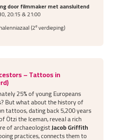
ing door filmmaker met aansluitend
30, 20:15 & 21:00
e
alenniazaal (2
verdieping)
cestors – Tattoos in
rd)
mately 25% of young Europeans
? But what about the history of
n tattoos, dating back 5,200 years
 Ötzi the Iceman, reveal a rich
ure of archaeologist
Jacob Griffith
ooing practices, connects them to