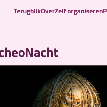
Terugblik
Over
Zelf organiseren
P
cheoNacht