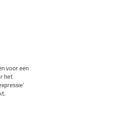
en voor een
or het
xpressie’
kt.