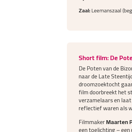
Zaal:
Leemanszaal (beg
Short film: De Pot
De Poten van de Bizo
naar de Late Steentij
droomzoektocht gaan 
film doorbreekt het s
verzamelaars en laat z
reflectief waren als 
Filmmaker
Maarten 
een toelichting – een